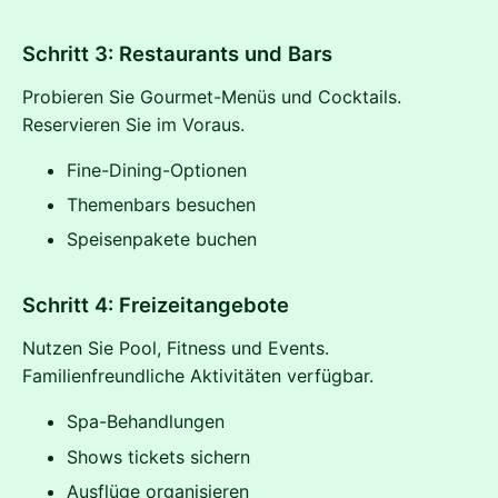
Schritt 3: Restaurants und Bars
Probieren Sie Gourmet-Menüs und Cocktails.
Reservieren Sie im Voraus.
Fine-Dining-Optionen
Themenbars besuchen
Speisenpakete buchen
Schritt 4: Freizeitangebote
Nutzen Sie Pool, Fitness und Events.
Familienfreundliche Aktivitäten verfügbar.
Spa-Behandlungen
Shows tickets sichern
Ausflüge organisieren