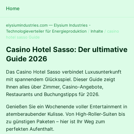
Home
elysiumindustries.com — Elysium Industries -
Technologieverteiler für Energieproduktion
/
Inhalte
/
casino
hotel sasso Guide
Casino Hotel Sasso: Der ultimative
Guide 2026
Das Casino Hotel Sasso verbindet Luxusunterkunft
mit spannendem Glücksspiel. Dieser Guide zeigt
Ihnen alles über Zimmer, Casino-Angebote,
Restaurants und Buchungstipps für 2026.
Genießen Sie ein Wochenende voller Entertainment in
atemberaubender Kulisse. Von High-Roller-Suiten bis
zu günstigen Paketen – hier ist Ihr Weg zum
perfekten Aufenthalt.