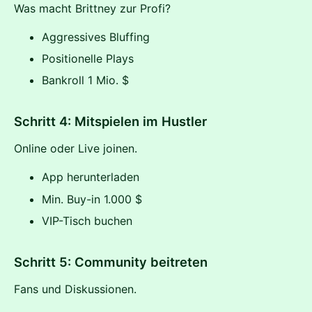
Was macht Brittney zur Profi?
Aggressives Bluffing
Positionelle Plays
Bankroll 1 Mio. $
Schritt 4: Mitspielen im Hustler
Online oder Live joinen.
App herunterladen
Min. Buy-in 1.000 $
VIP-Tisch buchen
Schritt 5: Community beitreten
Fans und Diskussionen.