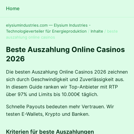
Home
elysiumindustries.com — Elysium Industries -
Technologieverteiler für Energieproduktion
/
Inhalte
/
beste
auszahlung online casinos
Beste Auszahlung Online Casinos
2026
Die besten Auszahlung Online Casinos 2026 zeichnen
sich durch Geschwindigkeit und Zuverlässigkeit aus.
In diesem Guide ranken wir Top-Anbieter mit RTP
über 97% und Limits bis 10.000€ täglich.
Schnelle Payouts bedeuten mehr Vertrauen. Wir
testen E-Wallets, Krypto und Banken.
Kriterien für beste Auszahlungen