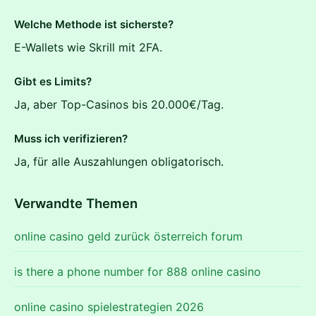
Welche Methode ist sicherste?
E-Wallets wie Skrill mit 2FA.
Gibt es Limits?
Ja, aber Top-Casinos bis 20.000€/Tag.
Muss ich verifizieren?
Ja, für alle Auszahlungen obligatorisch.
Verwandte Themen
online casino geld zurück österreich forum
is there a phone number for 888 online casino
online casino spielestrategien 2026