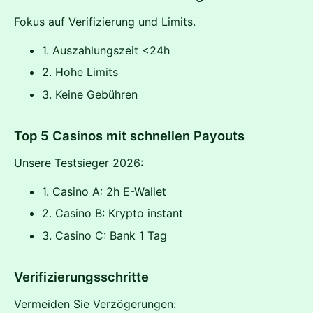
Fokus auf Verifizierung und Limits.
1. Auszahlungszeit <24h
2. Hohe Limits
3. Keine Gebühren
Top 5 Casinos mit schnellen Payouts
Unsere Testsieger 2026:
1. Casino A: 2h E-Wallet
2. Casino B: Krypto instant
3. Casino C: Bank 1 Tag
Verifizierungsschritte
Vermeiden Sie Verzögerungen: