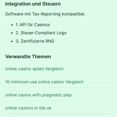
Integration und Steuern
Software mit Tax-Reporting kompatibel.
1. API für Casinos
2. Steuer-Compliant Logs
3. Zertifizierte RNG
Verwandte Themen
online casino spilen Vergleich
10 minimum usa online casino Vergleich
online casino with pragmatic play
online casinos in the uk