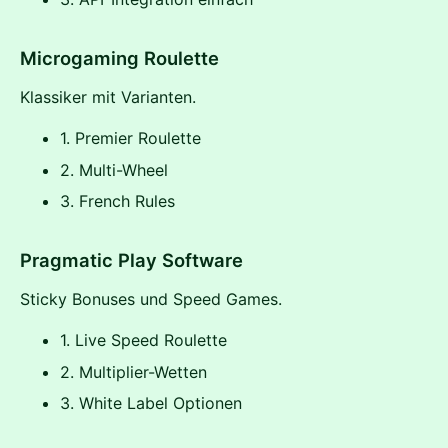
Microgaming Roulette
Klassiker mit Varianten.
1. Premier Roulette
2. Multi-Wheel
3. French Rules
Pragmatic Play Software
Sticky Bonuses und Speed Games.
1. Live Speed Roulette
2. Multiplier-Wetten
3. White Label Optionen