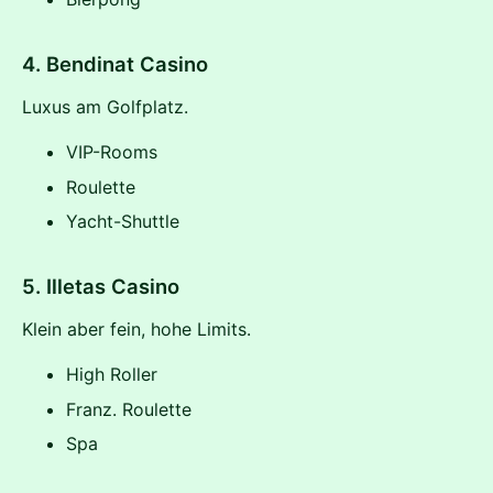
4. Bendinat Casino
Luxus am Golfplatz.
VIP-Rooms
Roulette
Yacht-Shuttle
5. Illetas Casino
Klein aber fein, hohe Limits.
High Roller
Franz. Roulette
Spa