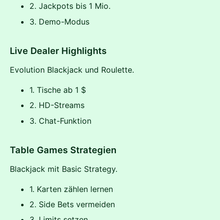
2. Jackpots bis 1 Mio.
3. Demo-Modus
Live Dealer Highlights
Evolution Blackjack und Roulette.
1. Tische ab 1 $
2. HD-Streams
3. Chat-Funktion
Table Games Strategien
Blackjack mit Basic Strategy.
1. Karten zählen lernen
2. Side Bets vermeiden
3. Limits setzen