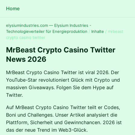
Home
elysiumindustries.com — Elysium Industries -
Technologieverteiler für Energieproduktion
/
Inhalte
/
mrbeast
crypto casino twitter
MrBeast Crypto Casino Twitter
News 2026
MrBeast Crypto Casino Twitter ist viral 2026. Der
YouTube-Star revolutioniert Glück mit Crypto und
massiven Giveaways. Folgen Sie dem Hype auf
Twitter.
Auf MrBeast Crypto Casino Twitter teilt er Codes,
Boni und Challenges. Unser Artikel analysiert die
Plattform, Sicherheit und Gewinnchancen. 2026 ist
das der neue Trend im Web3-Glück.