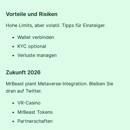
Vorteile und Risiken
Hohe Limits, aber volatil. Tipps für Einsteiger.
Wallet verbinden
KYC optional
Verluste managen
Zukunft 2026
MrBeast plant Metaverse-Integration. Bleiben Sie
dran auf Twitter.
VR-Casino
MrBeast Tokens
Partnerschaften