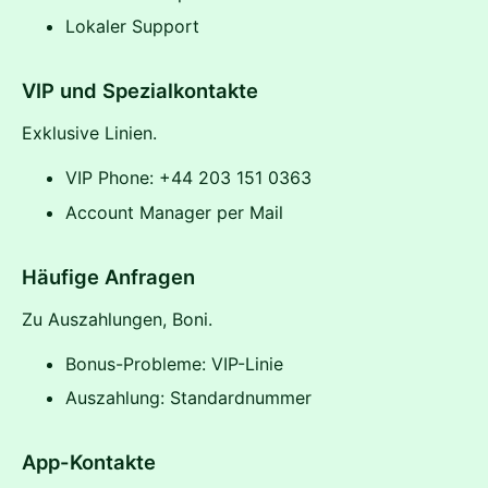
Lokaler Support
VIP und Spezialkontakte
Exklusive Linien.
VIP Phone: +44 203 151 0363
Account Manager per Mail
Häufige Anfragen
Zu Auszahlungen, Boni.
Bonus-Probleme: VIP-Linie
Auszahlung: Standardnummer
App-Kontakte