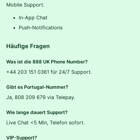
Mobile Support.
In-App Chat
Push-Notifications
Häufige Fragen
Was ist die 888 UK Phone Number?
+44 203 151 0361 für 24/7 Support.
Gibt es Portugal-Nummer?
Ja, 808 209 679 via Telepay.
Wie lange dauert Support?
Live Chat <5 Min, Telefon sofort.
VIP-Support?