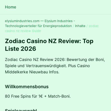
Home
elysiumindustries.com — Elysium Industries -
Technologieverteiler für Energieproduktion
/
Inhalte
/
zodiac
casino nz review Guide
Zodiac Casino NZ Review: Top
Liste 2026
Zodiac Casino NZ Review 2026: Bewertung der Boni,
Spiele und Vertrauenswürdigkeit. Plus Casino
Middelkerke Nieuwbau Infos.
Willkommensbonus
80 Free Spins für 1€ + Match-Boni.
Spieleauswahl