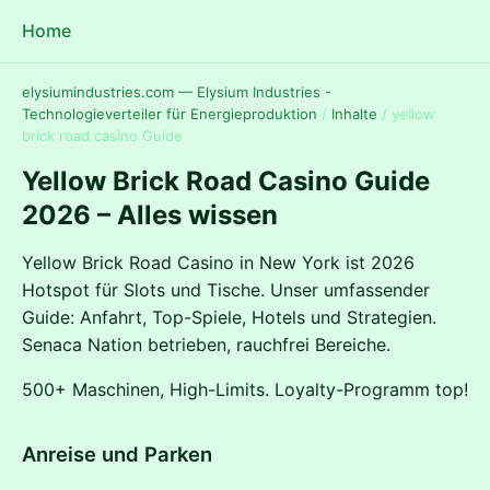
Home
elysiumindustries.com — Elysium Industries -
Technologieverteiler für Energieproduktion
/
Inhalte
/
yellow
brick road casino Guide
Yellow Brick Road Casino Guide
2026 – Alles wissen
Yellow Brick Road Casino in New York ist 2026
Hotspot für Slots und Tische. Unser umfassender
Guide: Anfahrt, Top-Spiele, Hotels und Strategien.
Senaca Nation betrieben, rauchfrei Bereiche.
500+ Maschinen, High-Limits. Loyalty-Programm top!
Anreise und Parken