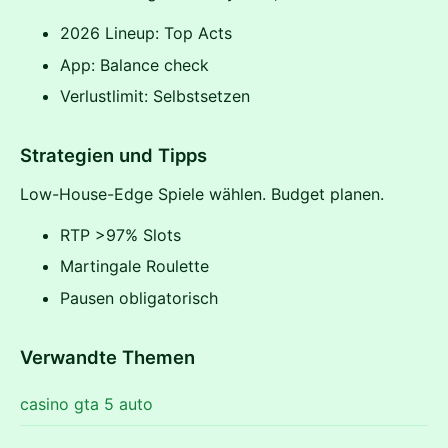
2026 Lineup: Top Acts
App: Balance check
Verlustlimit: Selbstsetzen
Strategien und Tipps
Low-House-Edge Spiele wählen. Budget planen.
RTP >97% Slots
Martingale Roulette
Pausen obligatorisch
Verwandte Themen
casino gta 5 auto