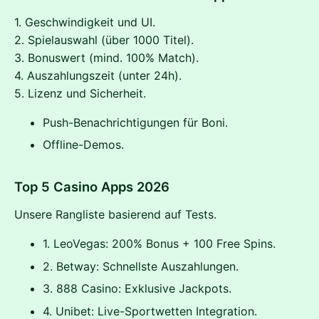
1. Geschwindigkeit und UI.
2. Spielauswahl (über 1000 Titel).
3. Bonuswert (mind. 100% Match).
4. Auszahlungszeit (unter 24h).
5. Lizenz und Sicherheit.
Push-Benachrichtigungen für Boni.
Offline-Demos.
Top 5 Casino Apps 2026
Unsere Rangliste basierend auf Tests.
1. LeoVegas: 200% Bonus + 100 Free Spins.
2. Betway: Schnellste Auszahlungen.
3. 888 Casino: Exklusive Jackpots.
4. Unibet: Live-Sportwetten Integration.