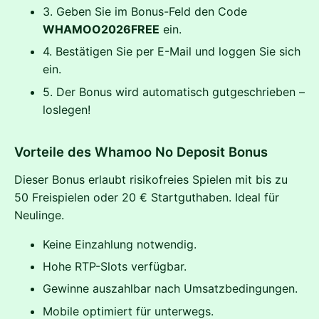
3. Geben Sie im Bonus-Feld den Code
WHAMOO2026FREE
ein.
4. Bestätigen Sie per E-Mail und loggen Sie sich
ein.
5. Der Bonus wird automatisch gutgeschrieben –
loslegen!
Vorteile des Whamoo No Deposit Bonus
Dieser Bonus erlaubt risikofreies Spielen mit bis zu
50 Freispielen oder 20 € Startguthaben. Ideal für
Neulinge.
Keine Einzahlung notwendig.
Hohe RTP-Slots verfügbar.
Gewinne auszahlbar nach Umsatzbedingungen.
Mobile optimiert für unterwegs.