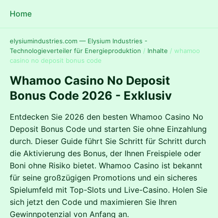
Home
elysiumindustries.com — Elysium Industries -
Technologieverteiler für Energieproduktion
/
Inhalte
/
whamoo
casino no deposit bonus code
Whamoo Casino No Deposit
Bonus Code 2026 - Exklusiv
Entdecken Sie 2026 den besten Whamoo Casino No
Deposit Bonus Code und starten Sie ohne Einzahlung
durch. Dieser Guide führt Sie Schritt für Schritt durch
die Aktivierung des Bonus, der Ihnen Freispiele oder
Boni ohne Risiko bietet. Whamoo Casino ist bekannt
für seine großzügigen Promotions und ein sicheres
Spielumfeld mit Top-Slots und Live-Casino. Holen Sie
sich jetzt den Code und maximieren Sie Ihren
Gewinnpotenzial von Anfang an.