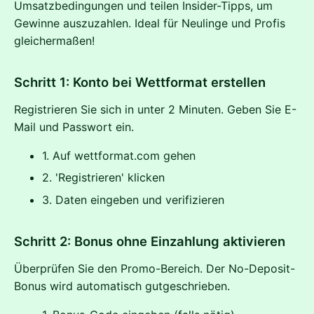
Umsatzbedingungen und teilen Insider-Tipps, um
Gewinne auszuzahlen. Ideal für Neulinge und Profis
gleichermaßen!
Schritt 1: Konto bei Wettformat erstellen
Registrieren Sie sich in unter 2 Minuten. Geben Sie E-
Mail und Passwort ein.
1. Auf wettformat.com gehen
2. 'Registrieren' klicken
3. Daten eingeben und verifizieren
Schritt 2: Bonus ohne Einzahlung aktivieren
Überprüfen Sie den Promo-Bereich. Der No-Deposit-
Bonus wird automatisch gutgeschrieben.