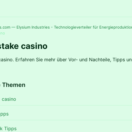
s.com — Elysium Industries - Technologieverteiler für Energieproduktio
ino
take casino
asino. Erfahren Sie mehr über Vor- und Nachteile, Tipps un
e Themen
 casino
ipps
k Tipps