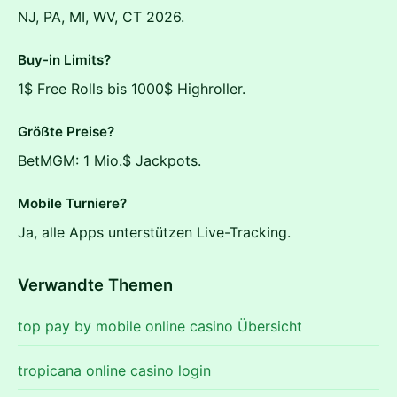
NJ, PA, MI, WV, CT 2026.
Buy-in Limits?
1$ Free Rolls bis 1000$ Highroller.
Größte Preise?
BetMGM: 1 Mio.$ Jackpots.
Mobile Turniere?
Ja, alle Apps unterstützen Live-Tracking.
Verwandte Themen
top pay by mobile online casino Übersicht
tropicana online casino login