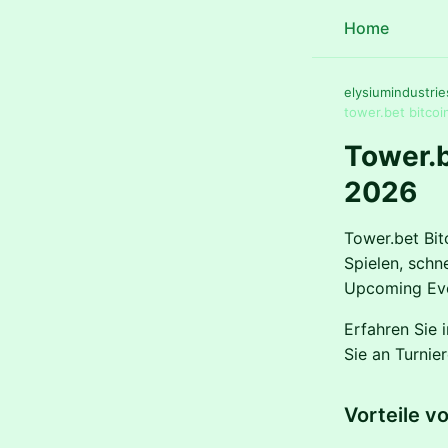
Home
elysiumindustrie
tower.bet bitcoi
Tower.b
2026
Tower.bet Bit
Spielen, schn
Upcoming Even
Erfahren Sie 
Sie an Turnie
Vorteile v