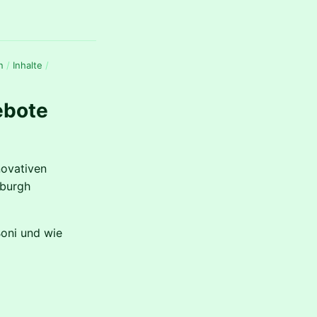
n
/
Inhalte
/
ebote
novativen
sburgh
Boni und wie