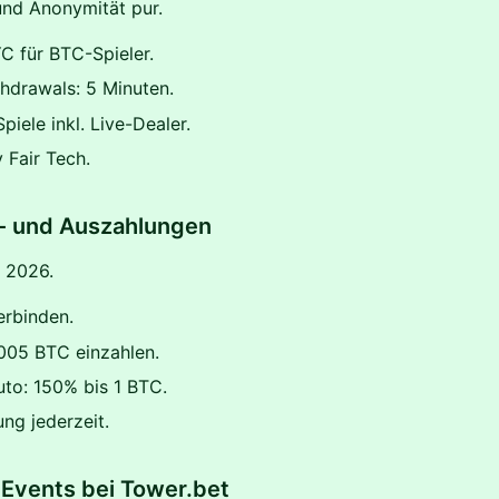
und Anonymität pur.
C für BTC-Spieler.
thdrawals: 5 Minuten.
piele inkl. Live-Dealer.
 Fair Tech.
n- und Auszahlungen
 2026.
erbinden.
005 BTC einzahlen.
to: 150% bis 1 BTC.
ng jederzeit.
Events bei Tower.bet