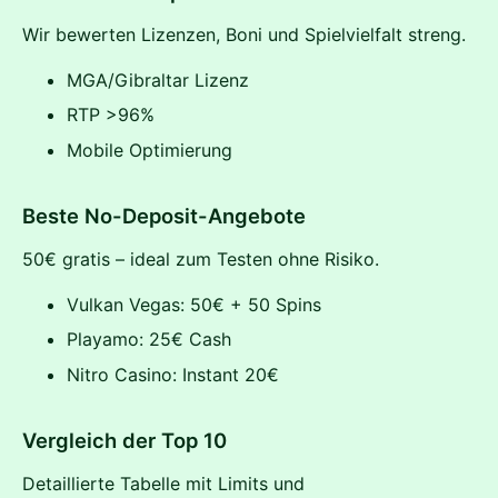
Wir bewerten Lizenzen, Boni und Spielvielfalt streng.
MGA/Gibraltar Lizenz
RTP >96%
Mobile Optimierung
Beste No-Deposit-Angebote
50€ gratis – ideal zum Testen ohne Risiko.
Vulkan Vegas: 50€ + 50 Spins
Playamo: 25€ Cash
Nitro Casino: Instant 20€
Vergleich der Top 10
Detaillierte Tabelle mit Limits und