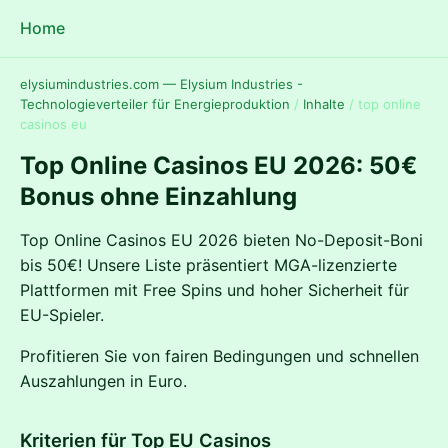
Home
elysiumindustries.com — Elysium Industries -
Technologieverteiler für Energieproduktion
/
Inhalte
/
top online
casinos eu
Top Online Casinos EU 2026: 50€
Bonus ohne Einzahlung
Top Online Casinos EU 2026 bieten No-Deposit-Boni
bis 50€! Unsere Liste präsentiert MGA-lizenzierte
Plattformen mit Free Spins und hoher Sicherheit für
EU-Spieler.
Profitieren Sie von fairen Bedingungen und schnellen
Auszahlungen in Euro.
Kriterien für Top EU Casinos