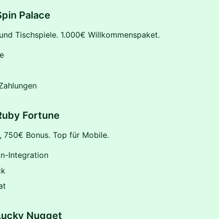
Spin Palace
und Tischspiele. 1.000€ Willkommenspaket.
le
 Zahlungen
Ruby Fortune
 750€ Bonus. Top für Mobile.
n-Integration
ck
at
 Lucky Nugget