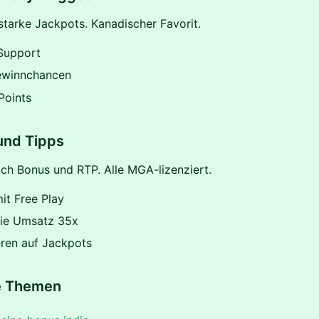
tarke Jackpots. Kanadischer Favorit.
-Support
winnchancen
Points
und Tipps
ch Bonus und RTP. Alle MGA-lizenziert.
it Free Play
Sie Umsatz 35x
eren auf Jackpots
e Themen