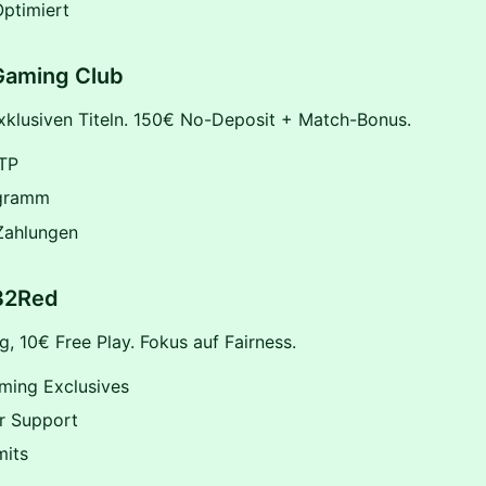
ptimiert
Gaming Club
xklusiven Titeln. 150€ No-Deposit + Match-Bonus.
TP
ogramm
Zahlungen
 32Red
, 10€ Free Play. Fokus auf Fairness.
ming Exclusives
r Support
mits