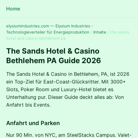
Home
elysiumindustries.com — Elysium Industries -
Technologieverteiler für Energieproduktion
/
Inhalte
/
the sands
hotel and casino bethlehem pa
The Sands Hotel & Casino
Bethlehem PA Guide 2026
The Sands Hotel & Casino in Bethlehem, PA, ist 2026
ein Top-Ziel für East-Coast-Glücksritter. Mit 3000+
Slots, Poker Room und Luxury-Hotel bietet es
Unterhaltung pur. Dieser Guide deckt alles ab: Von
Anfahrt bis Events.
Anfahrt und Parken
Nur 90 Min. von NYC, am SteelStacks Campus. Valet-