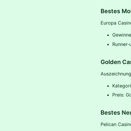
Bestes Mob
Europa Casin
Gewinne
Runner-
Golden Ca
Auszeichnung 
Kategori
Preis: 
Bestes Ne
Pelican Casin