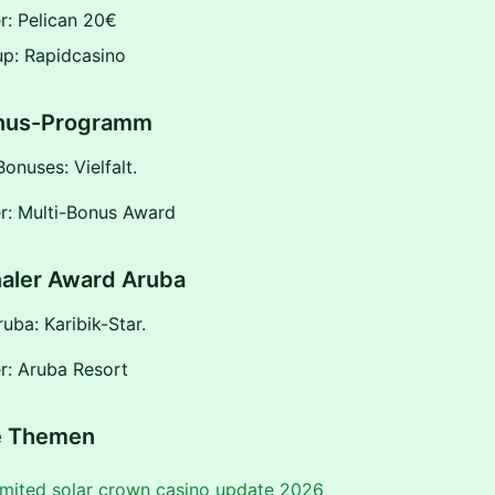
r: Pelican 20€
up: Rapidcasino
nus-Programm
onuses: Vielfalt.
r: Multi-Bonus Award
naler Award Aruba
uba: Karibik-Star.
r: Aruba Resort
e Themen
limited solar crown casino update 2026