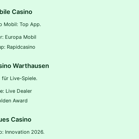
ile Casino
o Mobil: Top App.
r: Europa Mobil
up: Rapidcasino
sino Warthausen
für Live-Spiele.
e: Live Dealer
Golden Award
ues Casino
o: Innovation 2026.