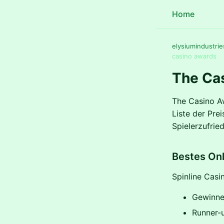
Home
elysiumindustrie
casino awards
The Ca
The Casino Aw
Liste der Pre
Spielerzufrie
Bestes Onl
Spinline Casi
Gewinner
Runner-u