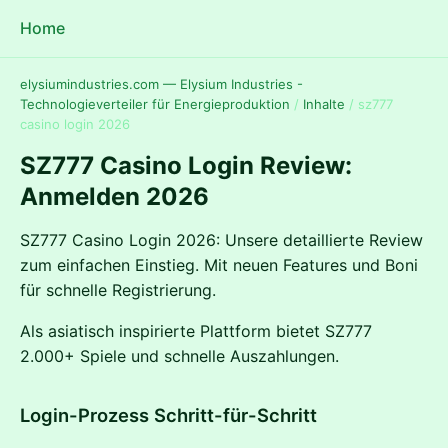
Home
elysiumindustries.com — Elysium Industries -
Technologieverteiler für Energieproduktion
/
Inhalte
/
sz777
casino login 2026
SZ777 Casino Login Review:
Anmelden 2026
SZ777 Casino Login 2026: Unsere detaillierte Review
zum einfachen Einstieg. Mit neuen Features und Boni
für schnelle Registrierung.
Als asiatisch inspirierte Plattform bietet SZ777
2.000+ Spiele und schnelle Auszahlungen.
Login-Prozess Schritt-für-Schritt