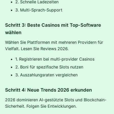
2. Schnelle Ladezeiten
3. Multi-Sprach-Support
Schritt 3: Beste Casinos mit Top-Software
wählen
Wählen Sie Plattformen mit mehreren Providern für
Vielfalt. Lesen Sie Reviews 2026.
1. Registrieren bei multi-provider Casinos
2. Boni für spezifische Slots nutzen
3. Auszahlungsraten vergleichen
Schritt 4: Neue Trends 2026 erkunden
2026 dominieren AI-gestützte Slots und Blockchain-
Sicherheit. Folgen Sie Entwicklungen.