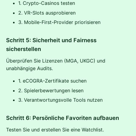
1. Crypto-Casinos testen
2. VR-Slots ausprobieren
3. Mobile-First-Provider priorisieren
Schritt 5: Sicherheit und Fairness
sicherstellen
Überprüfen Sie Lizenzen (MGA, UKGC) und
unabhängige Audits.
1. eCOGRA-Zertifikate suchen
2. Spielerbewertungen lesen
3. Verantwortungsvolle Tools nutzen
Schritt 6: Persönliche Favoriten aufbauen
Testen Sie und erstellen Sie eine Watchlist.