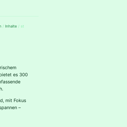
n
/
Inhalte
/
st
orischem
bietet es 300
umfassende
h.
d, mit Fokus
tspannen –