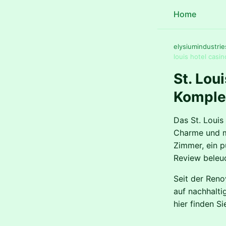
Home
elysiumindustrie
louis hotel casin
St. Lou
Komple
Das St. Louis
Charme und m
Zimmer, ein p
Review beleuc
Seit der Reno
auf nachhalti
hier finden S