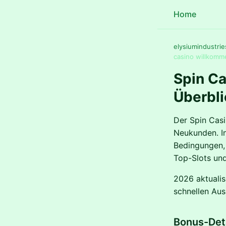
Home
elysiumindustrie
casino willkom
Spin C
Überbli
Der Spin Casi
Neukunden. In
Bedingungen, 
Top-Slots und
2026 aktualis
schnellen Aus
Bonus-Det