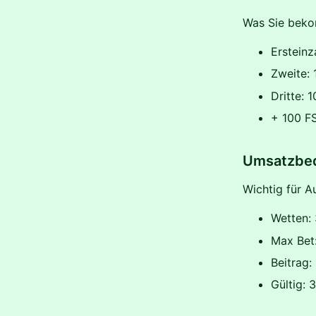
Was Sie beko
Ersteinz
Zweite:
Dritte: 
+ 100 F
Umsatzbed
Wichtig für A
Wetten:
Max Bet:
Beitrag:
Gültig: 