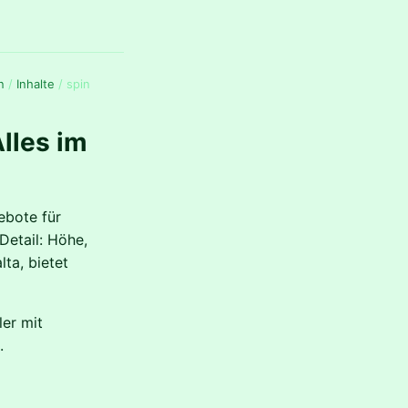
n
/
Inhalte
/
spin
lles im
ebote für
Detail: Höhe,
ta, bietet
ler mit
.