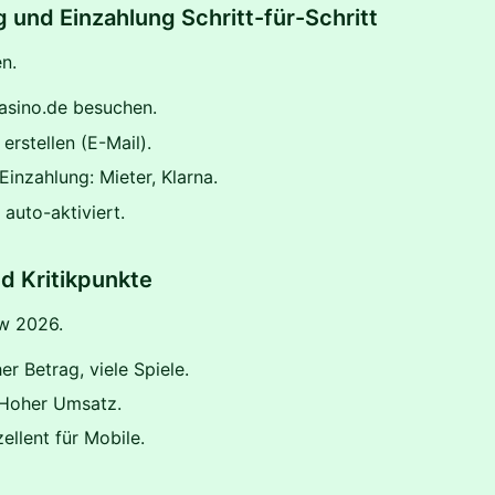
und Einzahlung Schritt-für-Schritt
en.
casino.de besuchen.
 erstellen (E-Mail).
 Einzahlung: Mieter, Klarna.
 auto-aktiviert.
nd Kritikpunkte
w 2026.
er Betrag, viele Spiele.
 Hoher Umsatz.
ellent für Mobile.