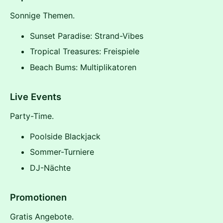
Sonnige Themen.
Sunset Paradise: Strand-Vibes
Tropical Treasures: Freispiele
Beach Bums: Multiplikatoren
Live Events
Party-Time.
Poolside Blackjack
Sommer-Turniere
DJ-Nächte
Promotionen
Gratis Angebote.