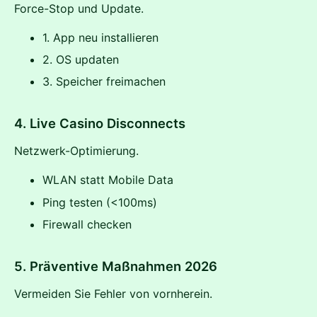
Force-Stop und Update.
1. App neu installieren
2. OS updaten
3. Speicher freimachen
4. Live Casino Disconnects
Netzwerk-Optimierung.
WLAN statt Mobile Data
Ping testen (<100ms)
Firewall checken
5. Präventive Maßnahmen 2026
Vermeiden Sie Fehler von vornherein.