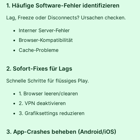
1. Häufige Software-Fehler identifizieren
Lag, Freeze oder Disconnects? Ursachen checken.
Interner Server-Fehler
Browser-Kompatibilität
Cache-Probleme
2. Sofort-Fixes für Lags
Schnelle Schritte für flüssiges Play.
1. Browser leeren/clearen
2. VPN deaktivieren
3. Grafiksettings reduzieren
3. App-Crashes beheben (Android/iOS)