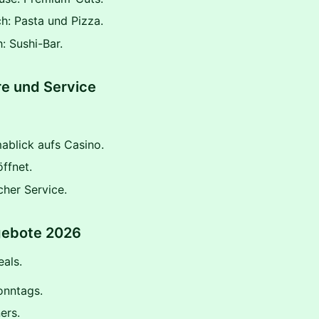
sch: Pasta und Pizza.
h: Sushi-Bar.
e und Service
ablick aufs Casino.
ffnet.
cher Service.
gebote 2026
als.
onntags.
ers.