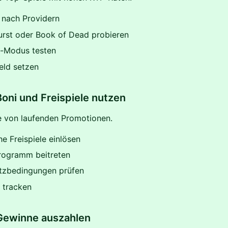
rn nach Providern
urst oder Book of Dead probieren
-Modus testen
eld setzen
 Boni und Freispiele nutzen
ie von laufenden Promotionen.
che Freispiele einlösen
Programm beitreten
tzbedingungen prüfen
 tracken
 Gewinne auszahlen