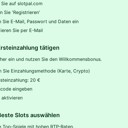
 Sie auf slotpal.com
n Sie 'Registrieren'
 Sie E-Mail, Passwort und Daten ein
izieren Sie per E-Mail
Ersteinzahlung tätigen
cher ein und nutzen Sie den Willkommensbonus.
n Sie Einzahlungsmethode (Karte, Crypto)
steinzahlung: 20 €
scode eingeben
 aktivieren
 Beste Slots auswählen
e Top-Spiele mit hohen RTP-Raten.