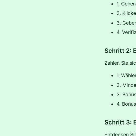
1. Gehen
2. Klicke
3. Geben
4. Verif
Schritt 2: 
Zahlen Sie si
1. Wähle
2. Minde
3. Bonu
4. Bonus
Schritt 3:
Entdecken Si