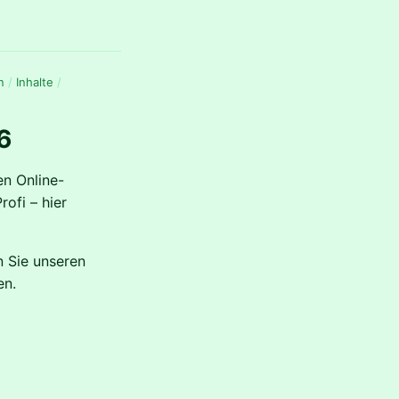
n
/
Inhalte
/
6
n Online-
ofi – hier
n Sie unseren
en.