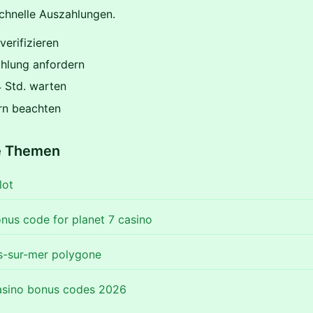
chnelle Auszahlungen.
verifizieren
ahlung anfordern
4 Std. warten
rn beachten
e Themen
lot
nus code for planet 7 casino
s-sur-mer polygone
sino bonus codes 2026