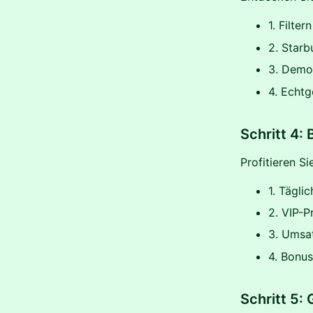
1. Filte
2. Starb
3. Demo
4. Echtg
Schritt 4:
Profitieren S
1. Tägli
2. VIP-
3. Umsa
4. Bonus
Schritt 5: