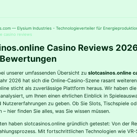
s.com — Elysium Industries - Technologieverteiler für Energieproduktio
ne casino reviews
inos.online Casino Reviews 2026
 Bewertungen
ei unserer umfassenden Übersicht zu
slotcasinos.online c
Jahr 2026 hat sich die Online-Casino-Szene rasant weiteren
nline sticht als zuverlässige Plattform heraus. Wir haben di
nalysiert, um Ihnen einen ehrlichen Einblick in Spieleauswa
d Nutzererfahrungen zu geben. Ob Sie Slots, Tischspiele od
 – hier finden Sie alles, was Sie wissen müssen.
en haben slotcasinos.online gründlich getestet: Von der Re
hlungsprozess. Mit fortschrittlichen Technologien wie VR-