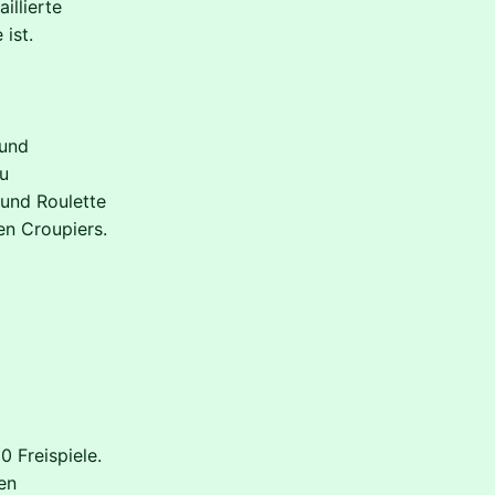
illierte
 ist.
 und
zu
 und Roulette
en Croupiers.
 Freispiele.
en