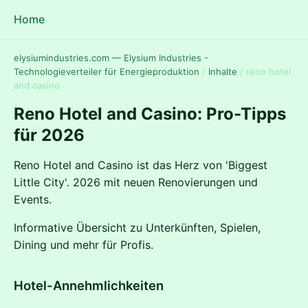
Home
elysiumindustries.com — Elysium Industries -
Technologieverteiler für Energieproduktion
/
Inhalte
/
reno hotel
and casino
Reno Hotel and Casino: Pro-Tipps
für 2026
Reno Hotel and Casino ist das Herz von 'Biggest
Little City'. 2026 mit neuen Renovierungen und
Events.
Informative Übersicht zu Unterkünften, Spielen,
Dining und mehr für Profis.
Hotel-Annehmlichkeiten