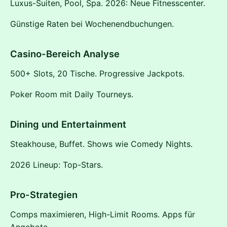
Luxus-Suiten, Pool, Spa. 2026: Neue Fitnesscenter.
Günstige Raten bei Wochenendbuchungen.
Casino-Bereich Analyse
500+ Slots, 20 Tische. Progressive Jackpots.
Poker Room mit Daily Tourneys.
Dining und Entertainment
Steakhouse, Buffet. Shows wie Comedy Nights.
2026 Lineup: Top-Stars.
Pro-Strategien
Comps maximieren, High-Limit Rooms. Apps für