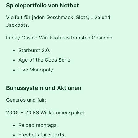
Spieleportfolio von Netbet
Vielfalt für jeden Geschmack: Slots, Live und
Jackpots.
Lucky Casino Win-Features boosten Chancen.
Starburst 2.0.
Age of the Gods Serie.
Live Monopoly.
Bonussystem und Aktionen
Generös und fair:
200€ + 20 FS Willkommenspaket.
Reload montags.
Freebets für Sports.