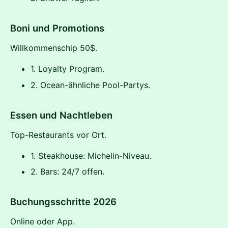
Boni und Promotions
Willkommenschip 50$.
1. Loyalty Program.
2. Ocean-ähnliche Pool-Partys.
Essen und Nachtleben
Top-Restaurants vor Ort.
1. Steakhouse: Michelin-Niveau.
2. Bars: 24/7 offen.
Buchungsschritte 2026
Online oder App.