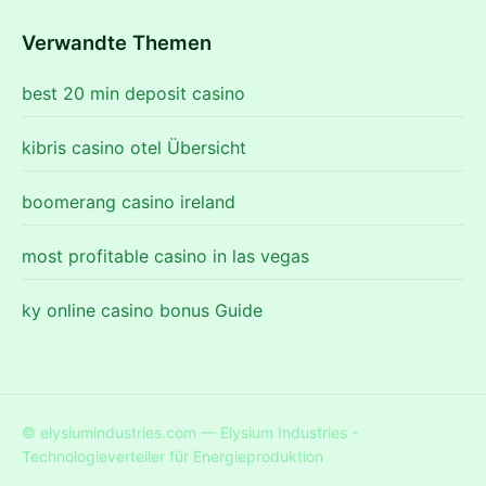
Verwandte Themen
best 20 min deposit casino
kibris casino otel Übersicht
boomerang casino ireland
most profitable casino in las vegas
ky online casino bonus Guide
© elysiumindustries.com — Elysium Industries -
Technologieverteiler für Energieproduktion