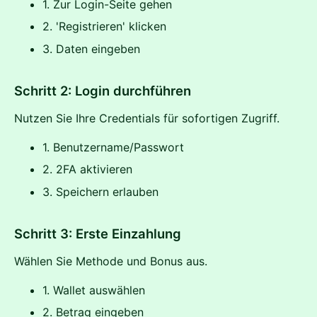
1. Zur Login-Seite gehen
2. 'Registrieren' klicken
3. Daten eingeben
Schritt 2: Login durchführen
Nutzen Sie Ihre Credentials für sofortigen Zugriff.
1. Benutzername/Passwort
2. 2FA aktivieren
3. Speichern erlauben
Schritt 3: Erste Einzahlung
Wählen Sie Methode und Bonus aus.
1. Wallet auswählen
2. Betrag eingeben