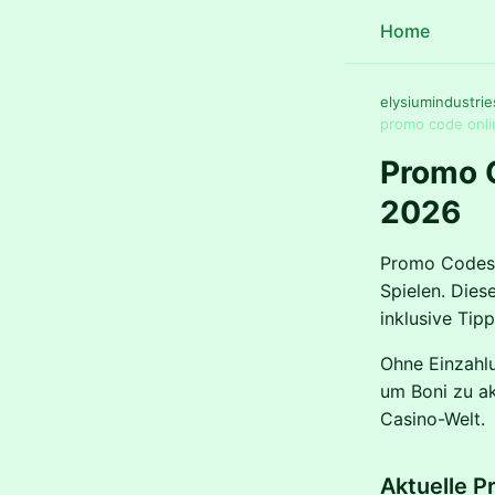
Home
elysiumindustrie
promo code onli
Promo 
2026
Promo Codes f
Spielen. Dies
inklusive Tip
Ohne Einzahlu
um Boni zu ak
Casino-Welt.
Aktuelle 