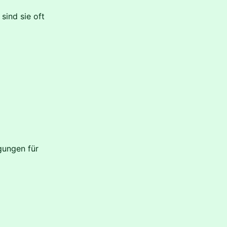
sind sie oft
gungen für