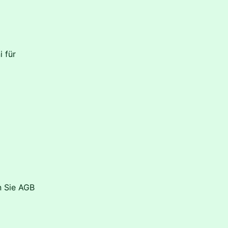
i für
n Sie AGB