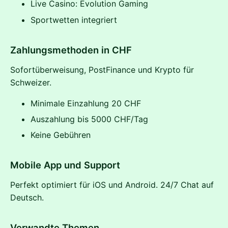
Live Casino: Evolution Gaming
Sportwetten integriert
Zahlungsmethoden in CHF
Sofortüberweisung, PostFinance und Krypto für
Schweizer.
Minimale Einzahlung 20 CHF
Auszahlung bis 5000 CHF/Tag
Keine Gebühren
Mobile App und Support
Perfekt optimiert für iOS und Android. 24/7 Chat auf
Deutsch.
Verwandte Themen