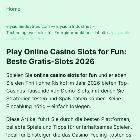
Home
elysiumindustries.com — Elysium Industries -
Technologieverteiler für Energieproduktion
/
Inhalte
/
play online
casino slots for fun
Play Online Casino Slots for Fun:
Beste Gratis-Slots 2026
Spielen Sie
online casino slots for fun
und erleben
Sie den Thrill ohne Risiko! Im Jahr 2026 bieten Top-
Casinos Tausende von Demo-Slots, mit denen Sie
Strategien testen und Spaß haben können. Keine
Einzahlung nötig – einfach loslegen.
Diese Artikel führt Sie durch die besten Plattformen,
beliebte Spiele und Tipps für unterhaltsames Spielen.
Ideal für Einsteiger, die das Casino-Feeling kostenlos