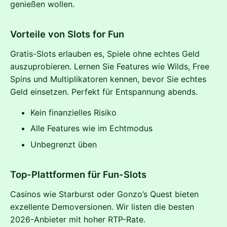
genießen wollen.
Vorteile von Slots for Fun
Gratis-Slots erlauben es, Spiele ohne echtes Geld
auszuprobieren. Lernen Sie Features wie Wilds, Free
Spins und Multiplikatoren kennen, bevor Sie echtes
Geld einsetzen. Perfekt für Entspannung abends.
Kein finanzielles Risiko
Alle Features wie im Echtmodus
Unbegrenzt üben
Top-Plattformen für Fun-Slots
Casinos wie Starburst oder Gonzo’s Quest bieten
exzellente Demoversionen. Wir listen die besten
2026-Anbieter mit hoher RTP-Rate.