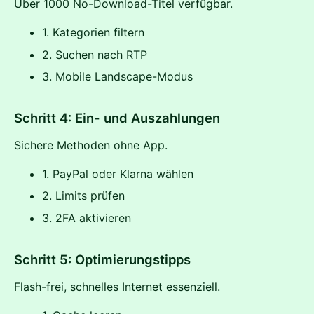
Über 1000 No-Download-Titel verfügbar.
1. Kategorien filtern
2. Suchen nach RTP
3. Mobile Landscape-Modus
Schritt 4: Ein- und Auszahlungen
Sichere Methoden ohne App.
1. PayPal oder Klarna wählen
2. Limits prüfen
3. 2FA aktivieren
Schritt 5: Optimierungstipps
Flash-frei, schnelles Internet essenziell.