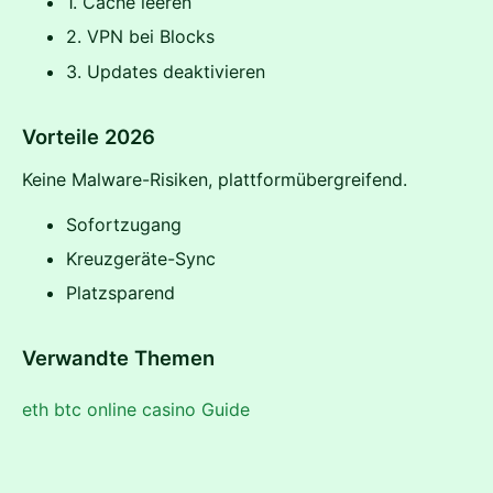
1. Cache leeren
2. VPN bei Blocks
3. Updates deaktivieren
Vorteile 2026
Keine Malware-Risiken, plattformübergreifend.
Sofortzugang
Kreuzgeräte-Sync
Platzsparend
Verwandte Themen
eth btc online casino Guide