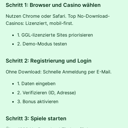
Schritt 1: Browser und Casino wählen
Nutzen Chrome oder Safari. Top No-Download-
Casinos: Lizenziert, mobil-first.
1. GGL-lizenzierte Sites priorisieren
2. Demo-Modus testen
Schritt 2: Registrierung und Login
Ohne Download: Schnelle Anmeldung per E-Mail.
1. Daten eingeben
2. Verifizieren (ID, Adresse)
3. Bonus aktivieren
Schritt 3: Spiele starten