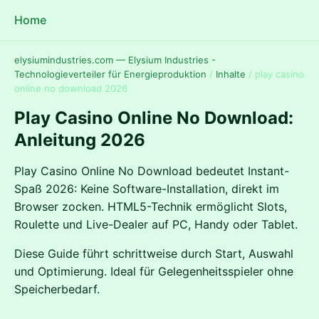
Home
elysiumindustries.com — Elysium Industries -
Technologieverteiler für Energieproduktion
/
Inhalte
/
play casino
online no download 2026
Play Casino Online No Download:
Anleitung 2026
Play Casino Online No Download bedeutet Instant-
Spaß 2026: Keine Software-Installation, direkt im
Browser zocken. HTML5-Technik ermöglicht Slots,
Roulette und Live-Dealer auf PC, Handy oder Tablet.
Diese Guide führt schrittweise durch Start, Auswahl
und Optimierung. Ideal für Gelegenheitsspieler ohne
Speicherbedarf.