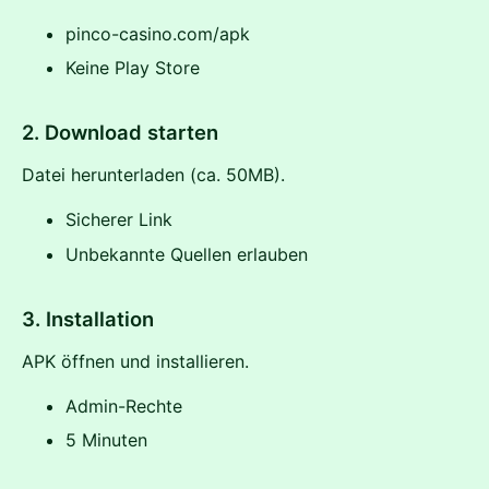
pinco-casino.com/apk
Keine Play Store
2. Download starten
Datei herunterladen (ca. 50MB).
Sicherer Link
Unbekannte Quellen erlauben
3. Installation
APK öffnen und installieren.
Admin-Rechte
5 Minuten