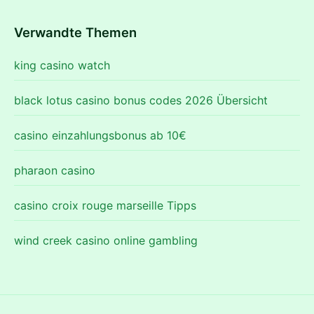
Verwandte Themen
king casino watch
black lotus casino bonus codes 2026 Übersicht
casino einzahlungsbonus ab 10€
pharaon casino
casino croix rouge marseille Tipps
wind creek casino online gambling