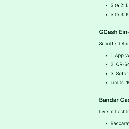
Site 2: 
Site 3:
GCash Ein
Schritte detail
1. App v
2. QR-S
3. Sofor
Limits:
Bandar Cas
Live mit echt
Baccara