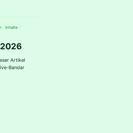
n
/
Inhalte
/
e 2026
ser Artikel
Live-Bandar