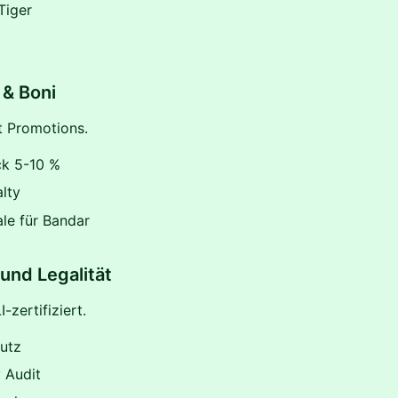
Tiger
 & Boni
t Promotions.
k 5-10 %
lty
le für Bandar
 und Legalität
zertifiziert.
utz
y Audit