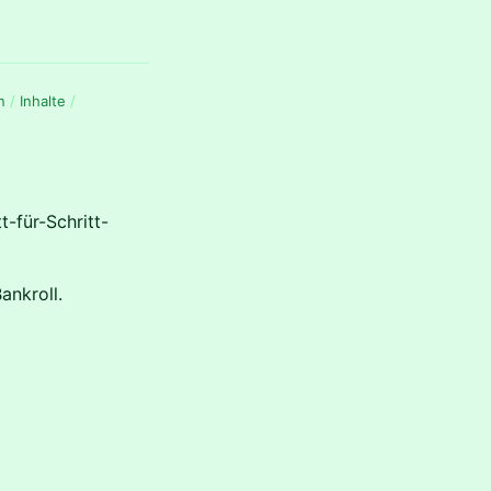
n
/
Inhalte
/
-für-Schritt-
ankroll.