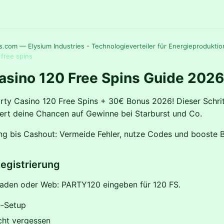
s.com — Elysium Industries - Technologieverteiler für Energieproduktio
 free spins
asino 120 Free Spins Guide 2026
arty Casino 120 Free Spins + 30€ Bonus 2026! Dieser Schritt
ert deine Chancen auf Gewinne bei Starburst und Co.
g bis Cashout: Vermeide Fehler, nutze Codes und booste B
Registrierung
laden oder Web: PARTY120 eingeben für 120 FS.
e-Setup
cht vergessen