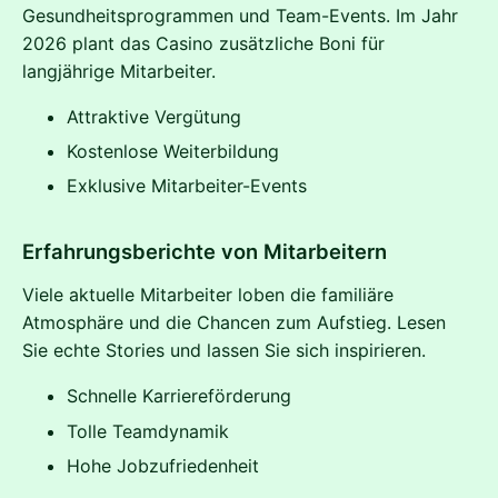
Gesundheitsprogrammen und Team-Events. Im Jahr
2026 plant das Casino zusätzliche Boni für
langjährige Mitarbeiter.
Attraktive Vergütung
Kostenlose Weiterbildung
Exklusive Mitarbeiter-Events
Erfahrungsberichte von Mitarbeitern
Viele aktuelle Mitarbeiter loben die familiäre
Atmosphäre und die Chancen zum Aufstieg. Lesen
Sie echte Stories und lassen Sie sich inspirieren.
Schnelle Karriereförderung
Tolle Teamdynamik
Hohe Jobzufriedenheit