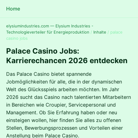
Home
elysiumindustries.com — Elysium Industries -
Technologieverteiler für Energieproduktion
/
Inhalte
/
palace
casino jobs
Palace Casino Jobs:
Karrierechancen 2026 entdecken
Das Palace Casino bietet spannende
Jobmöglichkeiten für alle, die in der dynamischen
Welt des Glücksspiels arbeiten möchten. Im Jahr
2026 sucht das Casino nach talentierten Mitarbeitern
in Bereichen wie Croupier, Servicepersonal und
Management. Ob Sie Erfahrung haben oder neu
einsteigen wollen, hier finden Sie alles zu offenen
Stellen, Bewerbungsprozessen und Vorteilen einer
Anstellung beim Palace Casino.