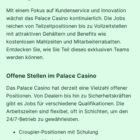
Mit einem Fokus auf Kundenservice und Innovation
wächst das Palace Casino kontinuierlich. Die Jobs
reichen von Teilzeitpositionen bis zu Vollzeitstellen
mit attraktiven Gehältern und Benefits wie
kostenlosen Mahlzeiten und Mitarbeiterrabatten.
Entdecken Sie, wie Sie Teil dieses exklusiven Teams
werden können.
Offene Stellen im Palace Casino
Das Palace Casino hat derzeit eine Vielzahl offener
Positionen. Von Dealern bis hin zu Sicherheitskräften
gibt es Jobs für verschiedene Qualifikationen. Die
Arbeitszeiten sind flexibel, oft in Schichten, um den
24/7-Betrieb zu gewährleisten.
Croupier-Positionen mit Schulung