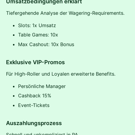
Umsatzbedingungen erklärt
Tiefergehende Analyse der Wagering-Requirements.
Slots: 1x Umsatz
Table Games: 10x
Max Cashout: 10x Bonus
Exklusive VIP-Promos
Für High-Roller und Loyalen erweiterte Benefits.
Persönliche Manager
Cashback 15%
Event-Tickets
Auszahlungsprozess
Schnell und unkompliziert in PA.