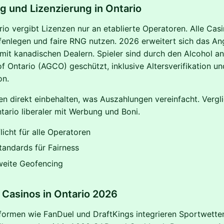
g und Lizenzierung in Ontario
io vergibt Lizenzen nur an etablierte Operatoren. Alle Ca
fenlegen und faire RNG nutzen. 2026 erweitert sich das A
mit kanadischen Dealern. Spieler sind durch den Alcohol 
 Ontario (AGCO) geschützt, inklusive Altersverifikation un
on.
n direkt einbehalten, was Auszahlungen vereinfacht. Vergl
ntario liberaler mit Werbung und Boni.
licht für alle Operatoren
andards für Fairness
weite Geofencing
 Casinos in Ontario 2026
tformen wie FanDuel und DraftKings integrieren Sportwette