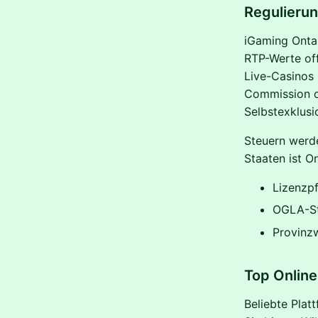
Regulierun
iGaming Ontar
RTP-Werte of
Live-Casinos 
Commission of
Selbstexklusi
Steuern werde
Staaten ist O
Lizenzpf
OGLA-St
Provinz
Top Online
Beliebte Plat