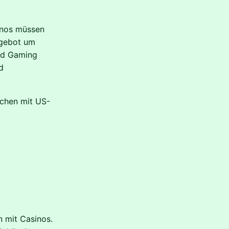
sinos müssen
ngebot um
and Gaming
d
ichen mit US-
n mit Casinos.