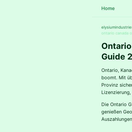
Home
elysiumindustrie
ontario canada o
Ontario
Guide 
Ontario, Kana
boomt. Mit üb
Provinz siche
Lizenzierung,
Die Ontario G
genießen Geob
Auszahlungen