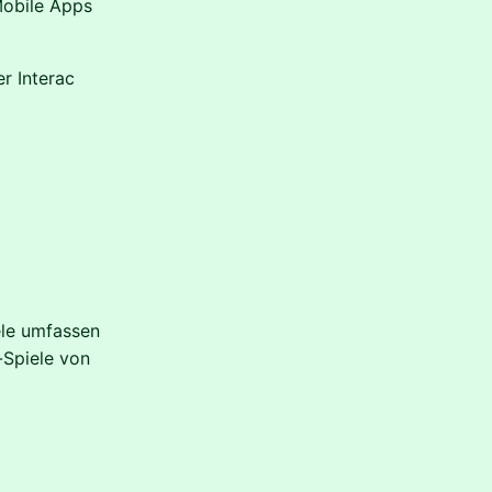
Mobile Apps
r Interac
ele umfassen
-Spiele von