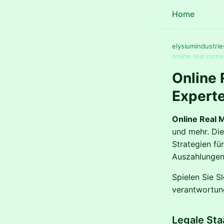
Home
elysiumindustrie
online real mon
Online
Expert
Online Real
und mehr. Die
Strategien fü
Auszahlungen
Spielen Sie S
verantwortun
Legale Sta