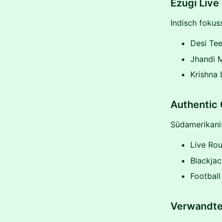
Ezugi Live
Indisch fokuss
Desi Tee
Jhandi 
Krishna 
Authentic
Südamerikani
Live Rou
Blackjac
Football
Verwandt