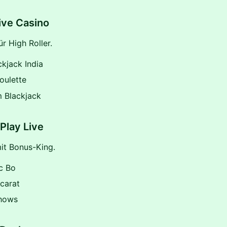
ive Casino
r High Roller.
ckjack India
oulette
 Blackjack
Play Live
mit Bonus-King.
c Bo
carat
hows