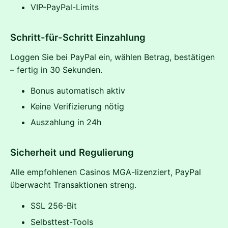
VIP-PayPal-Limits
Schritt-für-Schritt Einzahlung
Loggen Sie bei PayPal ein, wählen Betrag, bestätigen
– fertig in 30 Sekunden.
Bonus automatisch aktiv
Keine Verifizierung nötig
Auszahlung in 24h
Sicherheit und Regulierung
Alle empfohlenen Casinos MGA-lizenziert, PayPal
überwacht Transaktionen streng.
SSL 256-Bit
Selbsttest-Tools