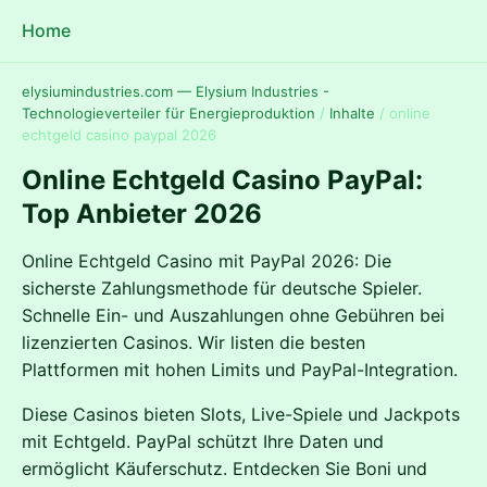
Home
elysiumindustries.com — Elysium Industries -
Technologieverteiler für Energieproduktion
/
Inhalte
/
online
echtgeld casino paypal 2026
Online Echtgeld Casino PayPal:
Top Anbieter 2026
Online Echtgeld Casino mit PayPal 2026: Die
sicherste Zahlungsmethode für deutsche Spieler.
Schnelle Ein- und Auszahlungen ohne Gebühren bei
lizenzierten Casinos. Wir listen die besten
Plattformen mit hohen Limits und PayPal-Integration.
Diese Casinos bieten Slots, Live-Spiele und Jackpots
mit Echtgeld. PayPal schützt Ihre Daten und
ermöglicht Käuferschutz. Entdecken Sie Boni und