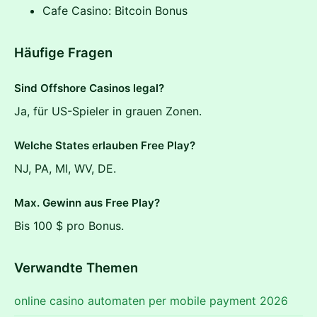
Cafe Casino: Bitcoin Bonus
Häufige Fragen
Sind Offshore Casinos legal?
Ja, für US-Spieler in grauen Zonen.
Welche States erlauben Free Play?
NJ, PA, MI, WV, DE.
Max. Gewinn aus Free Play?
Bis 100 $ pro Bonus.
Verwandte Themen
online casino automaten per mobile payment 2026