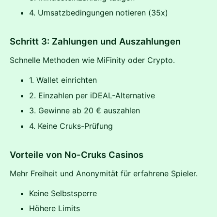
4. Umsatzbedingungen notieren (35x)
Schritt 3: Zahlungen und Auszahlungen
Schnelle Methoden wie MiFinity oder Crypto.
1. Wallet einrichten
2. Einzahlen per iDEAL-Alternative
3. Gewinne ab 20 € auszahlen
4. Keine Cruks-Prüfung
Vorteile von No-Cruks Casinos
Mehr Freiheit und Anonymität für erfahrene Spieler.
Keine Selbstsperre
Höhere Limits