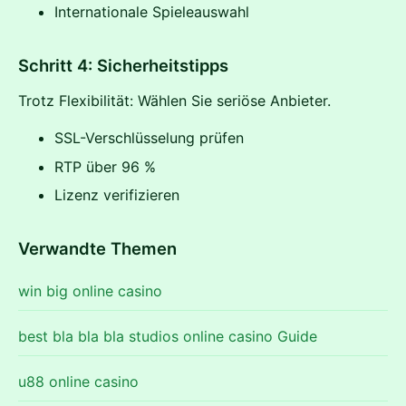
Internationale Spieleauswahl
Schritt 4: Sicherheitstipps
Trotz Flexibilität: Wählen Sie seriöse Anbieter.
SSL-Verschlüsselung prüfen
RTP über 96 %
Lizenz verifizieren
Verwandte Themen
win big online casino
best bla bla bla studios online casino Guide
u88 online casino