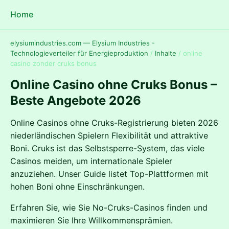
Home
elysiumindustries.com — Elysium Industries -
Technologieverteiler für Energieproduktion
/
Inhalte
/
online
casino zonder cruks bonus
Online Casino ohne Cruks Bonus –
Beste Angebote 2026
Online Casinos ohne Cruks-Registrierung bieten 2026
niederländischen Spielern Flexibilität und attraktive
Boni. Cruks ist das Selbstsperre-System, das viele
Casinos meiden, um internationale Spieler
anzuziehen. Unser Guide listet Top-Plattformen mit
hohen Boni ohne Einschränkungen.
Erfahren Sie, wie Sie No-Cruks-Casinos finden und
maximieren Sie Ihre Willkommensprämien.