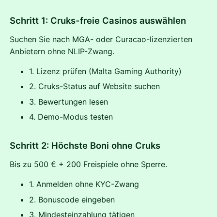
Schritt 1: Cruks-freie Casinos auswählen
Suchen Sie nach MGA- oder Curacao-lizenzierten
Anbietern ohne NLIP-Zwang.
1. Lizenz prüfen (Malta Gaming Authority)
2. Cruks-Status auf Website suchen
3. Bewertungen lesen
4. Demo-Modus testen
Schritt 2: Höchste Boni ohne Cruks
Bis zu 500 € + 200 Freispiele ohne Sperre.
1. Anmelden ohne KYC-Zwang
2. Bonuscode eingeben
3. Mindesteinzahlung tätigen