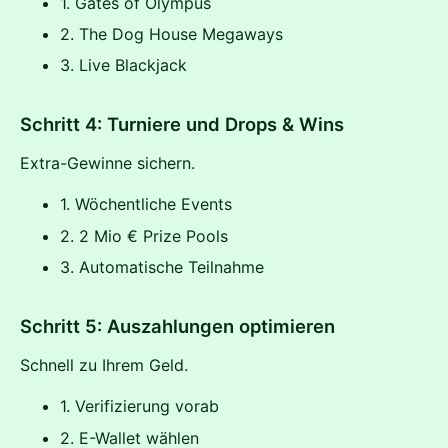
1. Gates of Olympus
2. The Dog House Megaways
3. Live Blackjack
Schritt 4: Turniere und Drops & Wins
Extra-Gewinne sichern.
1. Wöchentliche Events
2. 2 Mio € Prize Pools
3. Automatische Teilnahme
Schritt 5: Auszahlungen optimieren
Schnell zu Ihrem Geld.
1. Verifizierung vorab
2. E-Wallet wählen