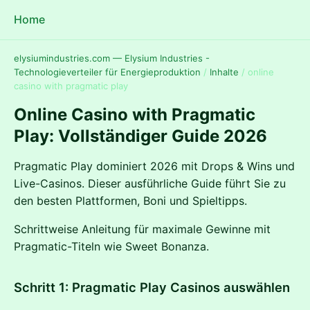
Home
elysiumindustries.com — Elysium Industries -
Technologieverteiler für Energieproduktion
/
Inhalte
/
online
casino with pragmatic play
Online Casino with Pragmatic
Play: Vollständiger Guide 2026
Pragmatic Play dominiert 2026 mit Drops & Wins und
Live-Casinos. Dieser ausführliche Guide führt Sie zu
den besten Plattformen, Boni und Spieltipps.
Schrittweise Anleitung für maximale Gewinne mit
Pragmatic-Titeln wie Sweet Bonanza.
Schritt 1: Pragmatic Play Casinos auswählen