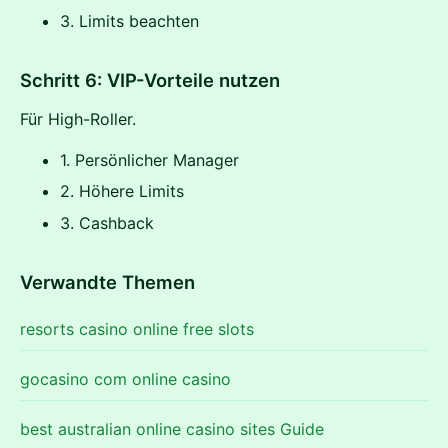
3. Limits beachten
Schritt 6: VIP-Vorteile nutzen
Für High-Roller.
1. Persönlicher Manager
2. Höhere Limits
3. Cashback
Verwandte Themen
resorts casino online free slots
gocasino com online casino
best australian online casino sites Guide