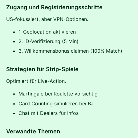
Zugang und Registrierungsschritte
US-fokussiert, aber VPN-Optionen.
1. Geolocation aktivieren
2. ID-Verifizierung (5 Min)
3. Willkommensbonus claimen (100% Match)
Strategien für Strip-Spiele
Optimiert für Live-Action.
Martingale bei Roulette vorsichtig
Card Counting simulieren bei BJ
Chat mit Dealers für Infos
Verwandte Themen